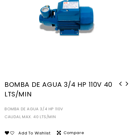
BOMBA DE AGUA 3/4 HP 110V 40
LTS/MIN
BOMBA HIDRONEUMATICO 1" H.P.120
BOMBA DE AGUA PERIFERICA 2" HP 110V
GLN.EHV
-USA HARDWARE-
BOMBA DE AGUA 3/4 HP 110V
CAUDAL MAX. 40 LTS/MIN
Compare
Add To Wishlist