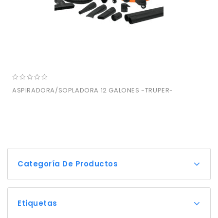
0
ASPIRADORA/SOPLADORA 12 GALONES -TRUPER-
out
of
5
Categoría De Productos
Etiquetas