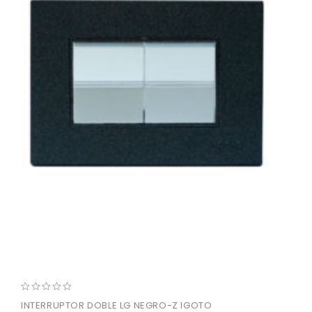
0
INTERRUPTOR DOBLE LG NEGRO-Z IGOTO
out