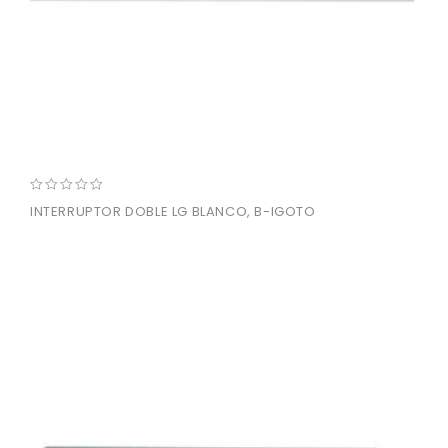
0
INTERRUPTOR DOBLE LG BLANCO, B-IGOTO
out
of
5