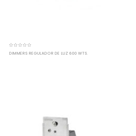
0
DIMMERS REGULADOR DE LUZ 600 WTS.
out
of
5