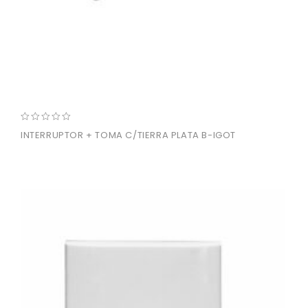
0
INTERRUPTOR + TOMA C/TIERRA PLATA B-IGOT
out
of
5