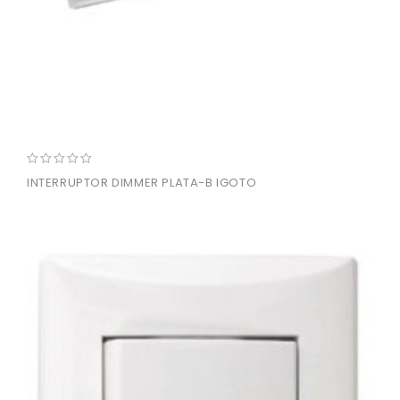
0
INTERRUPTOR DIMMER PLATA-B IGOTO
out
of
5