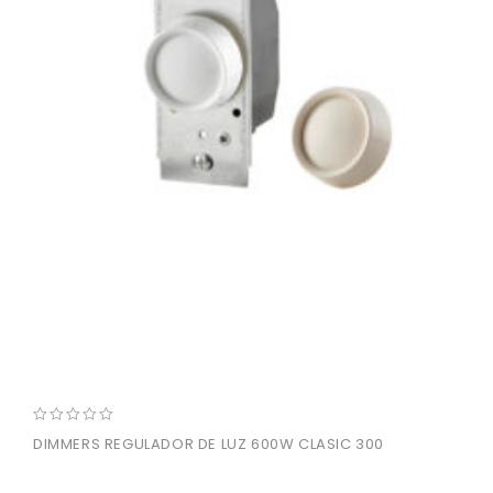
0
DIMMERS REGULADOR DE LUZ 600W CLASIC 300
out
of
5