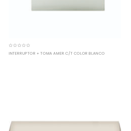
0
INTERRUPTOR + TOMA AMER.C/T COLOR BLANCO
out
of
5