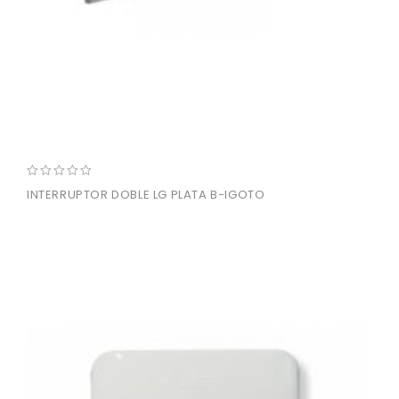
0
INTERRUPTOR DOBLE LG PLATA B-IGOTO
out
of
5