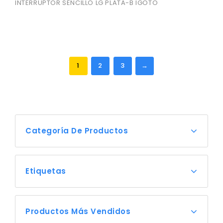
INTERRUPTOR SENCILLO LG PLATA-B IGOTO
out
of
5
1
2
3
→
Categoría De Productos
Etiquetas
Productos Más Vendidos