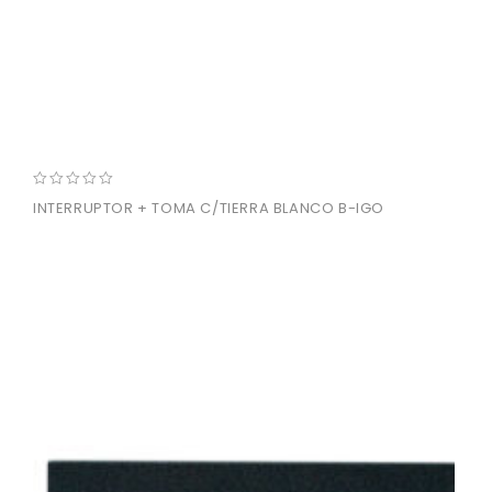
0
INTERRUPTOR + TOMA C/TIERRA BLANCO B-IGO
out
of
5