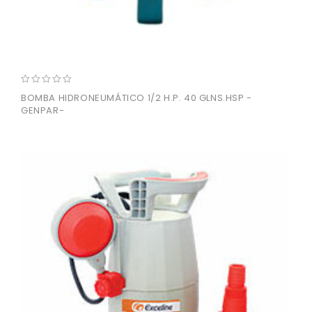
0
BOMBA HIDRONEUMÁTICO 1/2 H.P. 40 GLNS.HSP -
out
GENPAR-
of
5