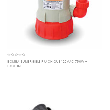
0
BOMBA SUMERGIBLE P/ACHIQUE 120VAC 750W -
out
EXCELINE-
of
5