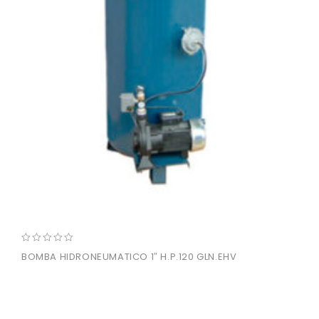
0
BOMBA HIDRONEUMATICO 1″ H.P.120 GLN.EHV
out
of
5