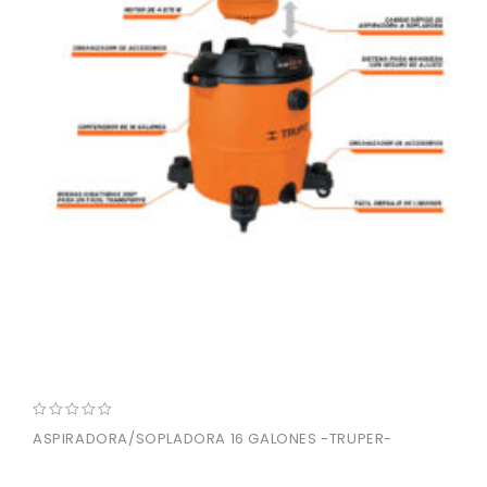
0
ASPIRADORA/SOPLADORA 16 GALONES -TRUPER-
out
of
5