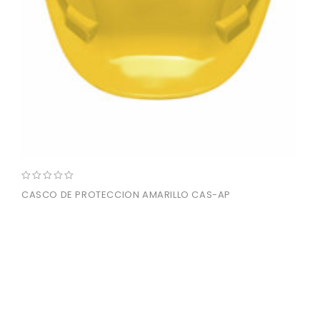
0
CASCO DE PROTECCION AMARILLO CAS-AP
out
of
5