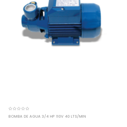
0
BOMBA DE AGUA 3/4 HP 110V 40 LTS/MIN
out
of