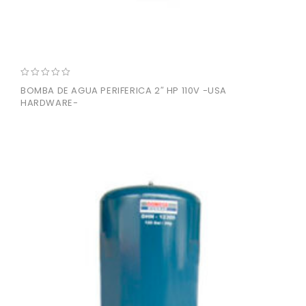
0
BOMBA DE AGUA PERIFERICA 2″ HP 110V -USA
out
HARDWARE-
of
5