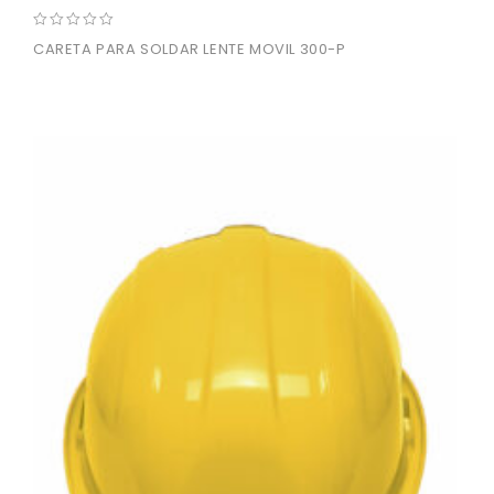
0
CARETA PARA SOLDAR LENTE MOVIL 300-P
out
of
5