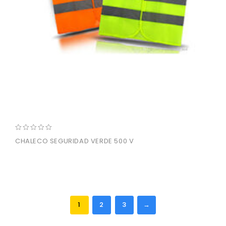
0
CHALECO SEGURIDAD VERDE 500 V
out
of
5
1
2
3
→