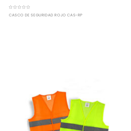
0
CASCO DE SEGURIDAD ROJO CAS-RP
out
of
5