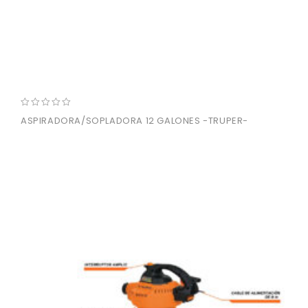
0
ASPIRADORA/SOPLADORA 12 GALONES -TRUPER-
out
of
5