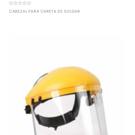
0
CABEZAL PARA CARETA DE SOLDAR
out
of
5