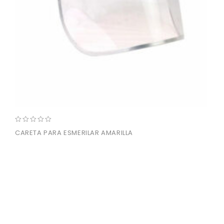
0
CARETA PARA ESMERILAR AMARILLA
out
of
5