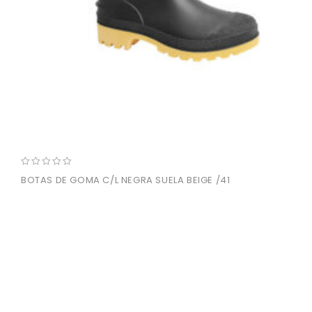
0
BOTAS DE GOMA C/L NEGRA SUELA BEIGE /41
out
of
5