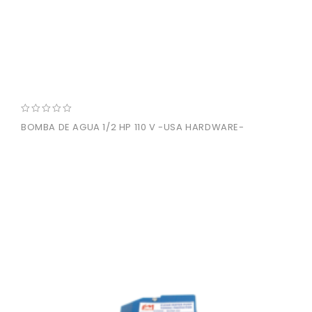
0
BOMBA DE AGUA 1/2 HP 110 V -USA HARDWARE-
out
of
5