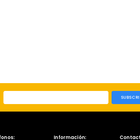
fonos:
Información:
Contac